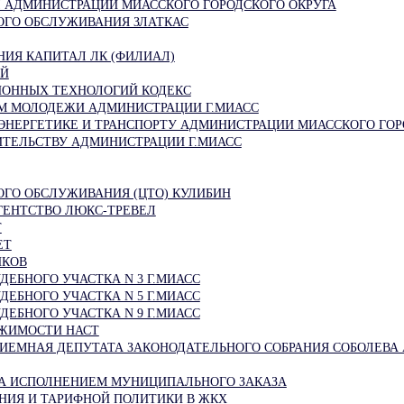
АДМИНИСТРАЦИИ МИАССКОГО ГОРОДСКОГО ОКРУГА
ОГО ОБСЛУЖИВАНИЯ ЗЛАТКАС
НИЯ КАПИТАЛ ЛК (ФИЛИАЛ)
ИЙ
ОННЫХ ТЕХНОЛОГИЙ КОДЕКС
М МОЛОДЕЖИ АДМИНИСТРАЦИИ Г.МИАСС
 ЭНЕРГЕТИКЕ И ТРАНСПОРТУ АДМИНИСТРАЦИИ МИАССКОГО ГОР
ИТЕЛЬСТВУ АДМИНИСТРАЦИИ Г.МИАСС
ОГО ОБСЛУЖИВАНИЯ (ЦТО) КУЛИБИН
ГЕНТСТВО ЛЮКС-ТРЕВЕЛ
Т
ЕТ
НКОВ
ДЕБНОГО УЧАСТКА N 3 Г.МИАСС
ДЕБНОГО УЧАСТКА N 5 Г.МИАСС
ДЕБНОГО УЧАСТКА N 9 Г.МИАСС
ЖИМОСТИ НАСТ
ИЕМНАЯ ДЕПУТАТА ЗАКОНОДАТЕЛЬНОГО СОБРАНИЯ СОБОЛЕВА А
ЗА ИСПОЛНЕНИЕМ МУНИЦИПАЛЬНОГО ЗАКАЗА
НИЯ И ТАРИФНОЙ ПОЛИТИКИ В ЖКХ