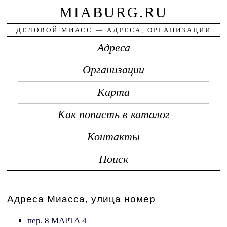
MIABURG.RU
ДЕЛОВОЙ МИАСС — АДРЕСА, ОРГАНИЗАЦИИ
Адреса
Организации
Карта
Как попасть в каталог
Контакты
Поиск
Адреса Миасса, улица номер
пер. 8 МАРТА 4