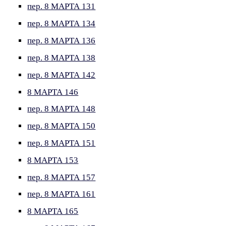
пер. 8 МАРТА 131
пер. 8 МАРТА 134
пер. 8 МАРТА 136
пер. 8 МАРТА 138
пер. 8 МАРТА 142
8 МАРТА 146
пер. 8 МАРТА 148
пер. 8 МАРТА 150
пер. 8 МАРТА 151
8 МАРТА 153
пер. 8 МАРТА 157
пер. 8 МАРТА 161
8 МАРТА 165