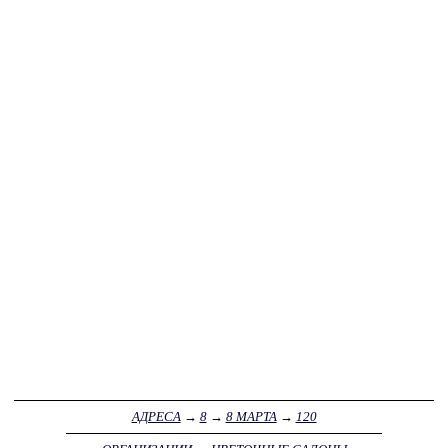
АДРЕСА
→
8
→
8 МАРТА
→
120