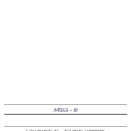
АДРЕСА
→
Ю
© 2012
MIABURG.RU
— ВСЕ ПРАВА ЗАЩИЩЕНЫ.