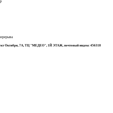
ор
 перерыва
спект Октября, 7А, ТЦ "МЕДЕО", 1Й ЭТАЖ, почтовый индекс 456318