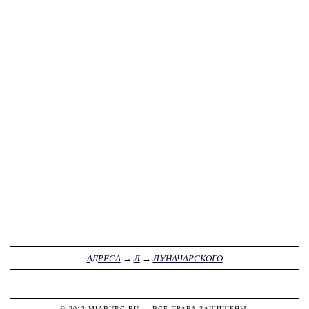
АДРЕСА
→
Л
→
ЛУНАЧАРСКОГО
© 2012
MIABURG.RU
— ВСЕ ПРАВА ЗАЩИЩЕНЫ.