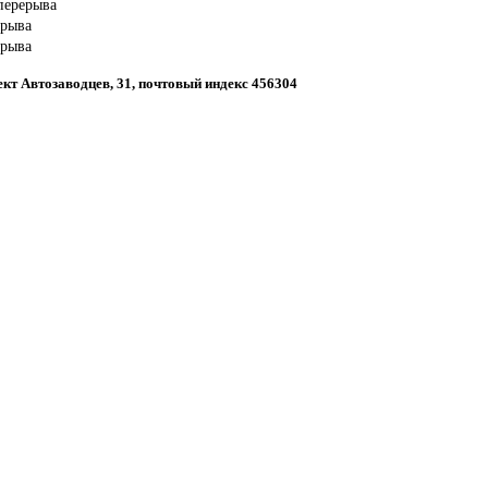
 перерыва
ерыва
ерыва
пект Автозаводцев, 31, почтовый индекс 456304