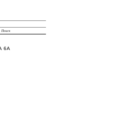
Поиск
А 6А